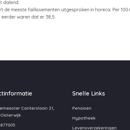
ht dalend.
rt de meeste faillissementen uitgesproken in horeca. Per 100
ar eerder waren dat er 38,5.
tinformatie
Snelle Links
emeester Canterslaan 21,
Pensioen
 Oisterwijk
Hypotheek
877005
Levensverzekeringen