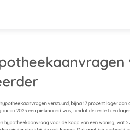
potheekaanvragen v
eerder
 hypotheekaanvragen verstuurd, bijna 17 procent lager dan de
t januari 2025 een piekmaand was, omdat de rente toen lage
n hypotheekaanvraag voor de koop van een woning, wat 27 
lden minder sterk bij de niet-kopers. Dat gaat bijvoorbeeld