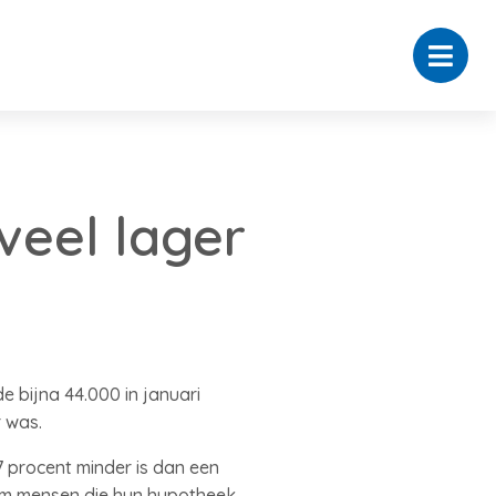
eel lager
 bijna 44.000 in januari
r was.
procent minder is dan een
 om mensen die hun hypotheek