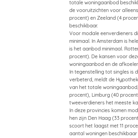
totale woningaanbod beschikbaa
de vooruitzichten voor alleens
procent) en Zeeland (4 procen
beschikbaar.
Voor modale eenverdieners die
minimaal. In Amsterdam is he
is het aanbod minimaal. Rotte
procent). De kansen voor deze
woningaanbod en de afkoelend
In tegenstelling tot singles i
verbeterd, meldt de Hypothek
van het totale woningaanbod, 
procent), Limburg (40 procent
tweeverdieners het meeste kan
In deze provincies komen mod
hen zijn Den Haag (33 procen
scoort het laagst met 11 proce
aantal woningen beschikbaar