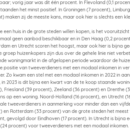
r; vorig jaar was dit één procent. In Flevoland (0,1 procent
taanden het minst positief. In Groningen (7 procent), Limburg 
t) maken zij de meeste kans, maar ook hier is slechts een kl
 een huis in de grote steden willen kopen, is het vooruitzic
lemaal geen aanbod beschikbaar en in Den Haag (0,2 procent
rdam en Utrecht scoren het hoogst, maar ook hier is bijna ge
 groep huizenkopers zijn dus over de gehele linie niet verbe
e woningmarkt in de afgelopen periode waardoor de huizenpr
s de positie van tweeverdieners met een modaal inkomen in ver
er. Zo kwam een stel met een modaal inkomen in 2022 in aan
in 2023 is dit bijna een kwart van de te koop staande wonin
), Friesland (39 procent), Zeeland (36 procent) en Drenthe 
s op een woning. Noord-Holland (16 procent), en Utrecht (16
ale tweeverdieners in aanmerking voor minder dan een vijf
t) en Rotterdam (33 procent) van de grote steden het meest
nt, gevolgd door Eindhoven (17 procent). In Utrecht is bijna 
 (24 procent) voor tweeverdieners met een modaal inkomen