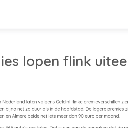
es lopen flink uitee
Nederland laten volgens Geld.nl flinke premieverschillen zie
en bijna net zo duur als in de hoofdstad. De lagere premies z
en en Almere beide net iets meer dan 90 euro per maand.
r 365 auto’s gestolen. Dat is een van de oorzaken dat de p