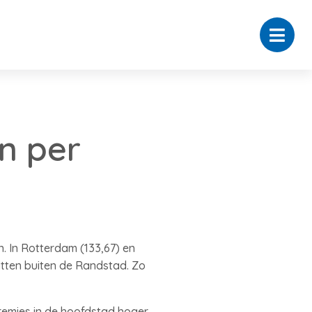
n per
n. In Rotterdam (133,67) en
itten buiten de Randstad. Zo
remies in de hoofdstad hoger