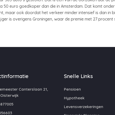
bijna 50 euro goedkoper dan die in Amsterdam. Dat komt ond
ent, maar ook doordat het verkeer minder intensief is dan in
jger is overigens Groningen, waar de premie met 27 procent 
tinformatie
Snelle Links
emeester Canterslaan 21,
Pensioen
 Oisterwijk
Hypotheek
877005
Levensverzekeringen
056603