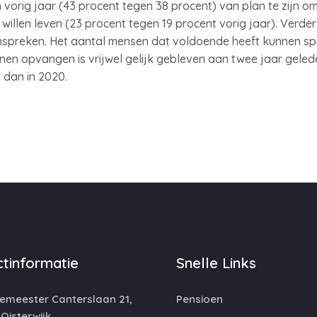
orig jaar (43 procent tegen 38 procent) van plan te zijn o
willen leven (23 procent tegen 19 procent vorig jaar). Verder
anspreken. Het aantal mensen dat voldoende heeft kunnen 
en opvangen is vrijwel gelijk gebleven aan twee jaar geleden
 dan in 2020.
tinformatie
Snelle Links
emeester Canterslaan 21,
Pensioen
 Oisterwijk