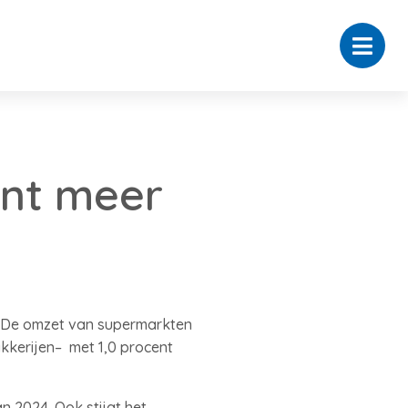
ent meer
. De omzet van supermarkten
akkerijen– met 1,0 procent
 2024. Ook stijgt het