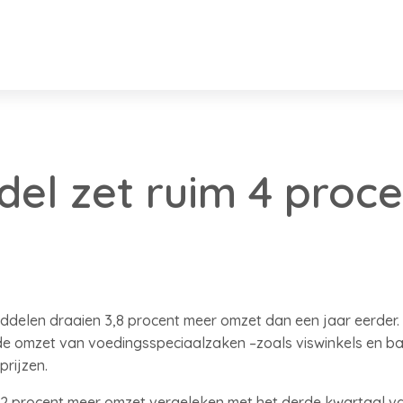
del zet ruim 4 proc
iddelen draaien 3,8 procent meer omzet dan een jaar eerder
jl de omzet van voedingsspeciaalzaken –zoals viswinkels en b
 prijzen.
2 procent meer omzet vergeleken met het derde kwartaal van