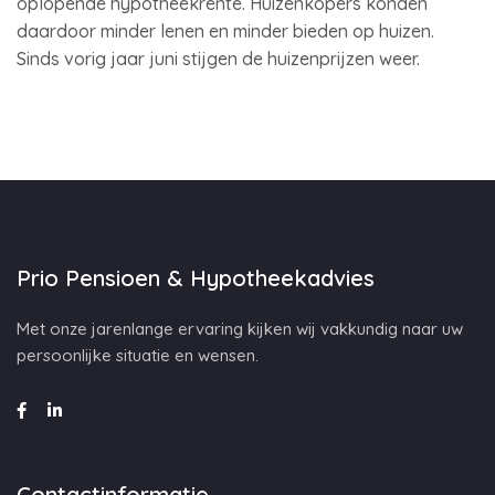
oplopende hypotheekrente. Huizenkopers konden
daardoor minder lenen en minder bieden op huizen.
Sinds vorig jaar juni stijgen de huizenprijzen weer.
Prio Pensioen & Hypotheekadvies
Met onze jarenlange ervaring kijken wij vakkundig naar uw
persoonlijke situatie en wensen.
Contactinformatie