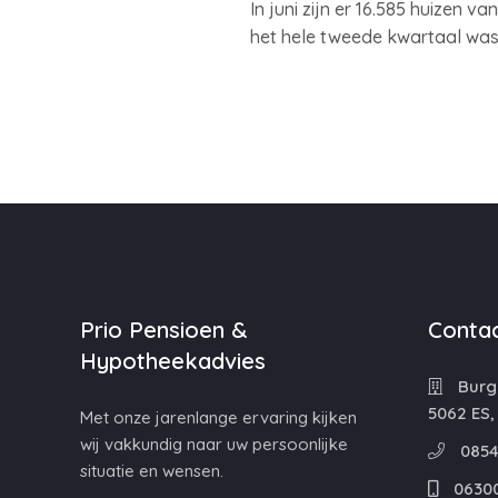
In juni zijn er 16.585 huizen 
het hele tweede kwartaal was j
Prio Pensioen &
Contac
Hypotheekadvies
Burg
5062 ES,
Met onze jarenlange ervaring kijken
wij vakkundig naar uw persoonlijke
0854
situatie en wensen.
0630