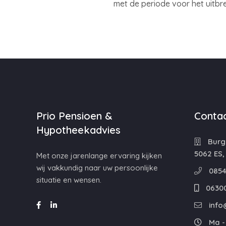
met de periode voor het uitbr
Prio Pensioen &
Contac
Hypotheekadvies
Burg
5062 ES,
Met onze jarenlange ervaring kijken
wij vakkundig naar uw persoonlijke
0854
situatie en wensen.
0630
info
Ma - 