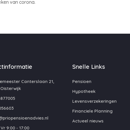
eken van corona.
tinformatie
Snelle Links
emeester Canterslaan 21,
Pensioen
 Oisterwijk
Hypotheek
877005
Levensverzekeringen
056603
Financiele Planning
@priopensioenadvies.nl
Actueel nieuws
Vr 9:00 - 17:00