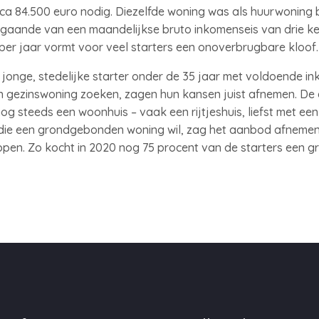
rca 84.500 euro nodig. Diezelfde woning was als huurwoning
tgaande van een maandelijkse bruto inkomenseis van drie k
 per jaar vormt voor veel starters een onoverbrugbare kloof
e jonge, stedelijke starter onder de 35 jaar met voldoende i
en gezinswoning zoeken, zagen hun kansen juist afnemen. De 
og steeds een woonhuis – vaak een rijtjeshuis, liefst met ee
n’ die een grondgebonden woning wil, zag het aanbod afneme
ppen. Zo kocht in 2020 nog 75 procent van de starters een 