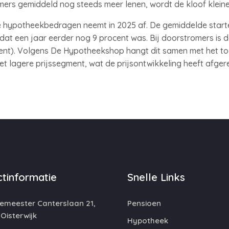
ers gemiddeld nog steeds meer lenen, wordt de kloof kleine
e hypotheekbedragen neemt in 2025 af. De gemiddelde start
 dat een jaar eerder nog 9 procent was. Bij doorstromers is de
ocent). Volgens De Hypotheekshop hangt dit samen met het
t lagere prijssegment, wat de prijsontwikkeling heeft afge
tinformatie
Snelle Links
emeester Canterslaan 21,
Pensioen
 Oisterwijk
Hypotheek