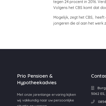
tegen 24 procent in 2016. Verd
Volgens het CBS komt dat doo
Mogelijk, zegt het CBS, heeft 
jongeren die al aan het werk zi
Prio Pensioen &
Contac
Hypotheekadvies
Burg
5062 ES,
Met onze jarenlange ervaring kijken
wij vakkundig naar uw persoonlijke
0854
situatie en wensen.