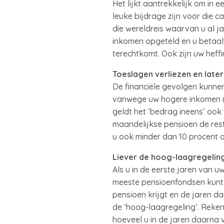
Het lijkt aantrekkelijk om in
leuke bijdrage zijn voor die c
die wereldreis waarvan u al j
inkomen opgeteld en u betaalt
terechtkomt. Ook zijn uw heffi
Toeslagen verliezen en late
De financiële gevolgen kunnen 
vanwege uw hogere inkomen (d
geldt het ‘bedrag ineens’ ook
maandelijkse pensioen de res
u ook minder dan 10 procent 
Liever de hoog-laagregelin
Als u in de eerste jaren van u
meeste pensioenfondsen kunt 
pensioen krijgt en de jaren da
de ‘hoog-laagregeling’. Reken 
hoeveel u in de jaren daarna v