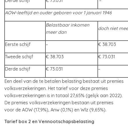
Derde schijf
€ 73.031
–
AOW-leeftijd en ouder geboren voor 1 januari 1946
Belastbaar inkomen
doch niet mee
meer dan
Eerste schijf
–
€ 38.703
Tweede schijf
€ 38.703
€ 73.031
Derde schijf
€ 73.031
–
Een deel van de te betalen belasting bestaat uit premies
volksverzekeringen. Het tarief voor deze premies
volksverzekeringen is in totaal 27,65% (gelijk aan 2022).
De premies volksverzekeringen bestaan uit premies
voor de AOW (17,9%), Anw (0,1%) en Wlz (9,65%).
Tarief box 2 en Vennootschapsbelasting