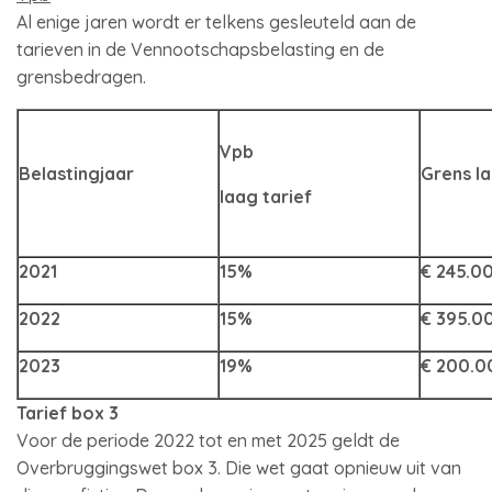
Al enige jaren wordt er telkens gesleuteld aan de
tarieven in de Vennootschapsbelasting en de
grensbedragen.
Vpb
Belastingjaar
Grens la
laag tarief
2021
15%
€ 245.0
2022
15%
€ 395.0
2023
19%
€ 200.0
Tarief box 3
Voor de periode 2022 tot en met 2025 geldt de
Overbruggingswet box 3. Die wet gaat opnieuw uit van