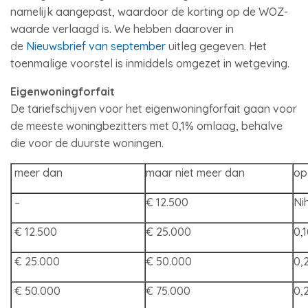
namelijk aangepast, waardoor de korting op de WOZ-
waarde verlaagd is. We hebben daarover in
de
Nieuwsbrief van september
uitleg gegeven. Het
toenmalige voorstel is inmiddels omgezet in wetgeving.
Eigenwoningforfait
De tariefschijven voor het eigenwoningforfait gaan voor
de meeste woningbezitters met 0,1% omlaag, behalve
die voor de duurste woningen.
meer dan
maar niet meer dan
op
–
€ 12.500
N
€ 12.500
€ 25.000
0,
€ 25.000
€ 50.000
0,
€ 50.000
€ 75.000
0,