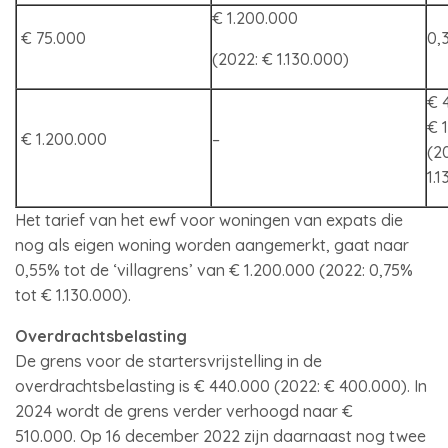
€ 1.200.000
€ 75.000
0,
(2022: € 1.130.000)
€ 
€ 
€ 1.200.000
–
(2
1.
Het tarief van het ewf voor woningen van expats die
nog als eigen woning worden aangemerkt, gaat naar
0,55% tot de ‘villagrens’ van € 1.200.000 (2022: 0,75%
tot € 1.130.000).
Overdrachtsbelasting
De grens voor de startersvrijstelling in de
overdrachtsbelasting is € 440.000 (2022: € 400.000). In
2024 wordt de grens verder verhoogd naar €
510.000. Op 16 december 2022 zijn daarnaast nog twee