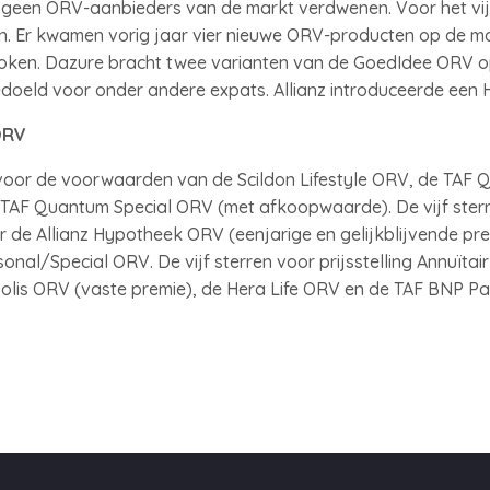
23, geen ORV-aanbieders van de markt verdwenen. Voor het vijf
. Er kwamen vorig jaar vier nieuwe ORV-producten op de mar
roken. Dazure bracht twee varianten van de GoedIdee ORV op
bedoeld voor onder andere expats. Allianz introduceerde een
ORV
 voor de voorwaarden van de Scildon Lifestyle ORV, de TAF
AF Quantum Special ORV (met afkoopwaarde). De vijf sterren
 de Allianz Hypotheek ORV (eenjarige en gelijkblijvende pr
sonal/Special ORV. De vijf sterren voor prijsstelling Annuït
lis ORV (vaste premie), de Hera Life ORV en de TAF BNP Par