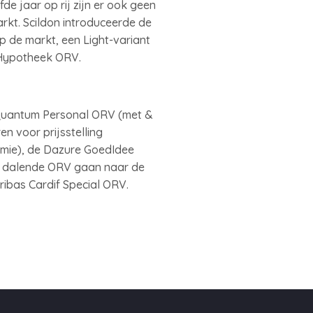
de jaar op rij zijn er ook geen
kt. Scildon introduceerde de
 de markt, een Light-variant
 Hypotheek ORV.
 Quantum Personal ORV (met &
 voor prijsstelling
emie), de Dazure GoedIdee
air dalende ORV gaan naar de
ibas Cardif Special ORV.