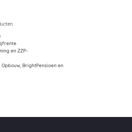
ducten.
e
ijfrente
ning en ZZP-
en Opbouw, BrightPensioen en