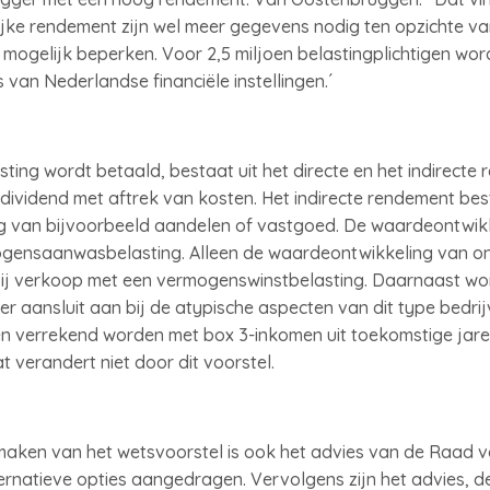
jke rendement zijn wel meer gegevens nodig ten opzichte van 
 mogelijk beperken. Voor 2,5 miljoen belastingplichtigen wor
van Nederlandse financiële instellingen.´
ing wordt betaald, bestaat uit het directe en het indirecte 
dividend met aftrek van kosten. Het indirecte rendement best
 van bijvoorbeeld aandelen of vastgoed. De waardeontwikke
mogensaanwasbelasting. Alleen de waardeontwikkeling van 
 bij verkoop met een vermogenswinstbelasting. Daarnaast wo
ter aansluit aan bij de atypische aspecten van dit type bedrij
en verrekend worden met box 3-inkomen uit toekomstige jare
Dat verandert niet door dit voorstel.
maken van het wetsvoorstel is ook het advies van de Raad v
ternatieve opties aangedragen. Vervolgens zijn het advies, 