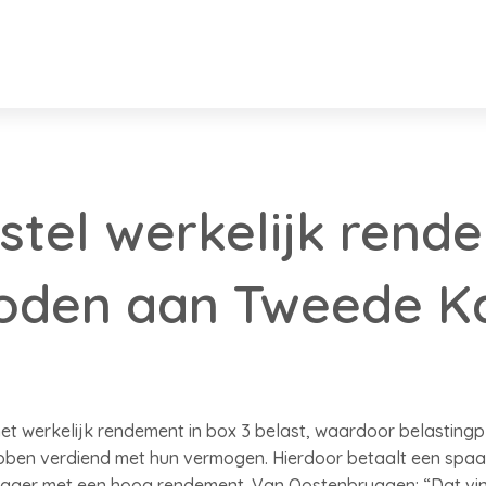
tel werkelijk rend
oden aan Tweede K
het werkelijk rendement in box 3 belast, waardoor belastingpl
ebben verdiend met hun vermogen. Hierdoor betaalt een spa
gger met een hoog rendement. Van Oostenbruggen: “Dat vindt