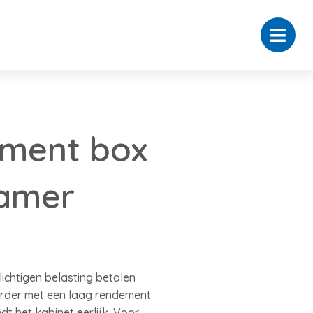
ement box
amer
ichtigen belasting betalen
arder met een laag rendement
 het kabinet eerlijk. Voor